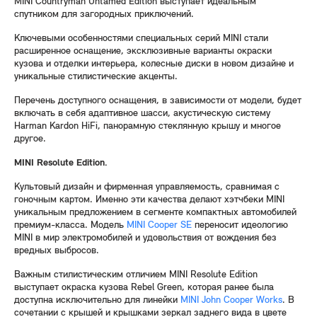
MINI Countryman Untamed Edition выступает идеальным
спутником для загородных приключений.
Ключевыми особенностями специальных серий MINI стали
расширенное оснащение, эксклюзивные варианты окраски
кузова и отделки интерьера, колесные диски в новом дизайне и
уникальные стилистические акценты.
Перечень доступного оснащения, в зависимости от модели, будет
включать в себя адаптивное шасси, акустическую систему
Harman Kardon HiFi, панорамную стеклянную крышу и многое
другое.
MINI
Resolute
Edition.
Культовый дизайн и фирменная управляемость, сравнимая с
гоночным картом. Именно эти качества делают хэтчбеки MINI
уникальным предложением в сегменте компактных автомобилей
премиум-класса. Модель
MINI Cooper SE
переносит идеологию
MINI в мир электромобилей и удовольствия от вождения без
вредных выбросов.
Важным стилистическим отличием MINI Resolute Edition
выступает окраска кузова Rebel Green, которая ранее была
доступна исключительно для линейки
MINI John Cooper Works
. В
сочетании с крышей и крышками зеркал заднего вида в цвете