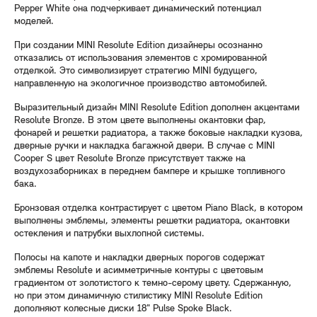
Pepper White она подчеркивает динамический потенциал
моделей.
При создании MINI Resolute Edition дизайнеры осознанно
отказались от использования элементов с хромированной
отделкой. Это символизирует стратегию MINI будущего,
направленную на экологичное производство автомобилей.
Выразительный дизайн MINI Resolute Edition дополнен акцентами
Resolute Bronze. В этом цвете выполнены окантовки фар,
фонарей и решетки радиатора, а также боковые накладки кузова,
дверные ручки и накладка багажной двери. В случае с MINI
Cooper S цвет Resolute Bronze присутствует также на
воздухозаборниках в переднем бампере и крышке топливного
бака.
Бронзовая отделка контрастирует с цветом Piano Black, в котором
выполнены эмблемы, элементы решетки радиатора, окантовки
остекления и патрубки выхлопной системы.
Полосы на капоте и накладки дверных порогов содержат
эмблемы Resolute и асимметричные контуры с цветовым
градиентом от золотистого к темно-серому цвету. Сдержанную,
но при этом динамичную стилистику MINI Resolute Edition
дополняют колесные диски 18" Pulse Spoke Black.