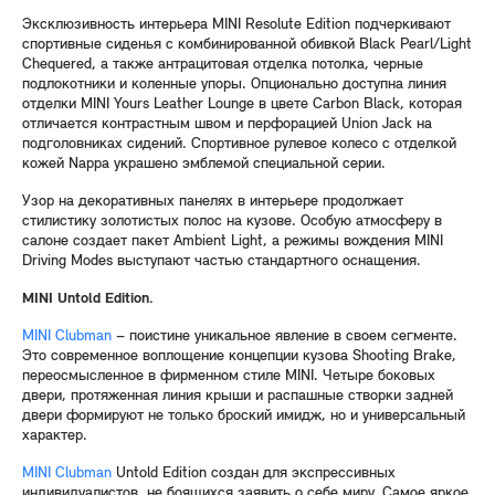
Эксклюзивность интерьера MINI Resolute Edition подчеркивают
спортивные сиденья с комбинированной обивкой Black Pearl/Light
Chequered, а также антрацитовая отделка потолка, черные
подлокотники и коленные упоры. Опционально доступна линия
отделки MINI Yours Leather Lounge в цвете Carbon Black, которая
отличается контрастным швом и перфорацией Union Jack на
подголовниках сидений. Спортивное рулевое колесо с отделкой
кожей Nappa украшено эмблемой специальной серии.
Узор на декоративных панелях в интерьере продолжает
стилистику золотистых полос на кузове. Особую атмосферу в
салоне создает пакет Ambient Light, а режимы вождения MINI
Driving Modes выступают частью стандартного оснащения.
MINI
Untold
Edition.
MINI Clubman
– поистине уникальное явление в своем сегменте.
Это современное воплощение концепции кузова Shooting Brake,
переосмысленное в фирменном стиле MINI. Четыре боковых
двери, протяженная линия крыши и распашные створки задней
двери формируют не только броский имидж, но и универсальный
характер.
MINI Clubman
Untold Edition создан для экспрессивных
индивидуалистов, не боящихся заявить о себе миру. Самое яркое