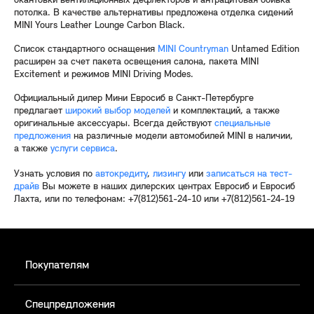
окантовки вентиляционных дефлекторов и антрацитовая обивка
потолка. В качестве альтернативы предложена отделка сидений
MINI Yours Leather Lounge Carbon Black.
Список стандартного оснащения
MINI Countryman
Untamed Edition
расширен за счет пакета освещения салона, пакета MINI
Excitement и режимов MINI Driving Modes.
Официальный дилер Мини Евросиб в Санкт-Петербурге
предлагает
широкий выбор моделей
и комплектаций, а также
оригинальные аксессуары. Всегда действуют
специальные
предложения
на различные модели автомобилей MINI в наличии,
а также
услуги сервиса
.
Узнать условия по
автокредиту
,
лизингу
или
записаться на тест-
драйв
Вы можете в наших дилерских центрах Евросиб и Евросиб
Лахта, или по телефонам: +7(812)561-24-10 или +7(812)561-24-19
Покупателям
Спецпредложения