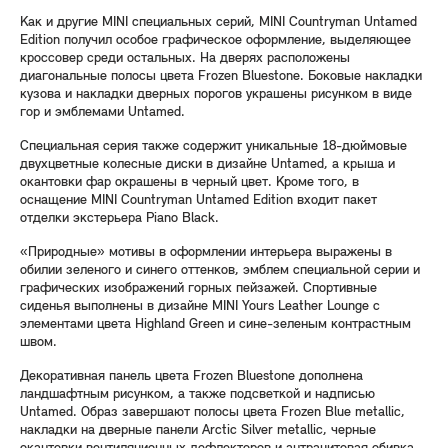
Как и другие MINI специальных серий, MINI Countryman Untamed
Edition получил особое графическое оформление, выделяющее
кроссовер среди остальных. На дверях расположены
диагональные полосы цвета Frozen Bluestone. Боковые накладки
кузова и накладки дверных порогов украшены рисунком в виде
гор и эмблемами Untamed.
Специальная серия также содержит уникальные 18-дюймовые
двухцветные колесные диски в дизайне Untamed, а крыша и
окантовки фар окрашены в черный цвет. Кроме того, в
оснащение MINI Countryman Untamed Edition входит пакет
отделки экстерьера Piano Black.
«Природные» мотивы в оформлении интерьера выражены в
обилии зеленого и синего оттенков, эмблем специальной серии и
графических изображений горных пейзажей. Спортивные
сиденья выполнены в дизайне MINI Yours Leather Lounge с
элементами цвета Highland Green и сине-зеленым контрастным
швом.
Декоративная панель цвета Frozen Bluestone дополнена
ландшафтным рисунком, а также подсветкой и надписью
Untamed. Образ завершают полосы цвета Frozen Blue metallic,
накладки на дверные панели Arctic Silver metallic, черные