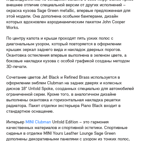
внешнее отличие специальной версии от других исполнений –
окраска кузова Sage Green metallic, впервые предложенная для
этой модели. Она дополнена особыми бамперами, дизайн
которых вдохновлен аэродинамическим пакетом John Cooper
Works.
По центру капота и крыши проходят пять узких полос с
диагональным узором, который повторяется в оформлении
крышек зеркал заднего вида и накладок дверных порогов.
Окантовка остекления впервые выполнена в зеленом цвете, а
боковые накладки кузова с особой графикой созданы методом
3D-печати.
Сочетание цветов Jet Black и Refined Brass используется в
оформлении эмблем Clubman на задних дверях и колесных
дисков 18" Untold Spoke, созданных специально для автомобилей
ограниченной серии. Кроме того, в аналогичном дизайне
выполнены окантовка и горизонтальная накладка решетки
радиатора. Пакет отделки экстерьера Piano Black входит в
стандартное оснащение.
Интерьер
MINI Clubman
Untold Edition – это гармония
качественных материалов и спортивной эстетики. Спортивные
сиденья в отделке MINI Yours Leather Lounge Sage Green
дополнены декоративными панелями с узором из тонких полос,